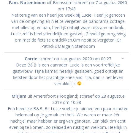
Wis
...
Fam. Notenboom
uit
Brunssum
schreef op
7 augustus 2020
dez
om
17:48
met
Net terug van een heerlijke week bij Lucie. Heerlijk genoten
van de omgeving en niet te vergeten de panorama cottage
met alles op en aan, heerlijk ontbijt waar niks aan ontbrak.
Lucie zelf is heel vriendelijk en gastvrij. Geweldige omgeving
om met de fiets te ontdekken.Om nooit te vergeten. Gr
Patrick&Marga Notenboom
Wis
...
Corrie
schreef op
4 augustus 2020
om
00:27
dez
Deze B&B is een aanrader. Lucie is een voortreffelijke
met
gastvrouw. Fijne kamer, heerlijk geslapen, goed ontbijt en
fietsten door het prachtige Friesland. Tja, dan is het leven
verrukkelijk
Wis
...
Mirjam
uit
Amersfoort (Hoogland)
schreef op
28 augustus
dez
2019
om
10:38
met
Een heerlijke B&B. Bij Lucie voel je je binnen een paar minuten
helemaal op je gemak en thuis. We waren er maar één
nachtje, maar hebben er erg van genoten. Een plek om echt
even bij te komen, zo relaxed en rustig en welkom. Heerlijk in