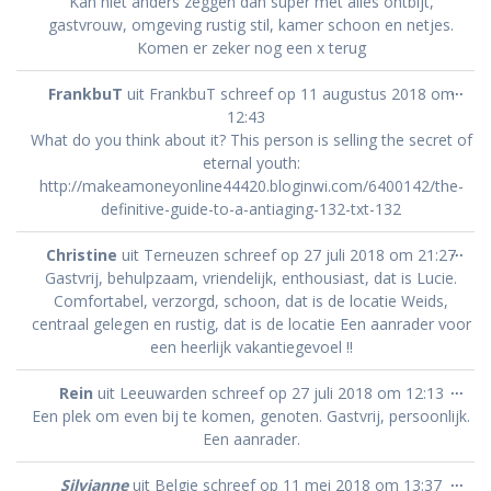
Kan niet anders zeggen dan super met alles ontbijt,
gastvrouw, omgeving rustig stil, kamer schoon en netjes.
Komen er zeker nog een x terug
Wis
...
FrankbuT
uit
FrankbuT
schreef op
11 augustus 2018
om
dez
12:43
met
What do you think about it? This person is selling the secret of
eternal youth:
http://makeamoneyonline44420.bloginwi.com/6400142/the-
definitive-guide-to-a-antiaging-132-txt-132
Wis
...
Christine
uit
Terneuzen
schreef op
27 juli 2018
om
21:27
dez
Gastvrij, behulpzaam, vriendelijk, enthousiast, dat is Lucie.
met
Comfortabel, verzorgd, schoon, dat is de locatie Weids,
centraal gelegen en rustig, dat is de locatie Een aanrader voor
een heerlijk vakantiegevoel !!
Wis
...
Rein
uit
Leeuwarden
schreef op
27 juli 2018
om
12:13
dez
Een plek om even bij te komen, genoten. Gastvrij, persoonlijk.
met
Een aanrader.
Wis
...
Silvianne
uit
Belgie
schreef op
11 mei 2018
om
13:37