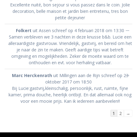
dez
Excellente nuité, bon sejour si vous passez dans le coin. Jolie
met
decoration, belle maison et jardin bien entretenu, tres bon
petite dejeuner
Wis
...
Folkert
uit
Assen
schreef op
4 februari 2018
om
13:30
dez
Samen verbleven we 3 nachten in deze knusse b&b. Lucie een
met
alleraardigste gastvrouw. Vriendelijk, gastvrij, en bereid om het
je naar de zin te maken. Geeft aardige tips wat betreft
omgeving en mogelijkheden. Zeker de moeite waard om te
onthouden en evt. voor herhaling vatbaar.
Wis
...
Marc Herckenrath
uit
Millingen aan de Rijn
schreef op
23
dez
oktober 2017
om
18:50
met
Bij Lucie:gastvrij,kleinschalig, persoonlijk, rust, ruimte, fijne
kamer, prima douche, heerlijk ontbijt. En dat allemaal ook nog
voor een mooie prijs. Kan ik iedereen aanbevelen!!
Navigatie
1
2
→
door
de
gastenboek