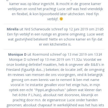
kamer was op kleur ingericht. Ik mocht in de groene kamer
verblijven en vond het prachtig! Lucie zelf was heel vriendelijk
en flexibel, ik kon bijvoorbeeld later uitchecken. Heel fijn
verblijf.
Wis
...
Mirella
uit
Nrd Scharwoude
schreef op
12 juni 2019
om
21:25
dez
Een fijn verblijf in een rustige en groene omgeving. Lucie weet
met
wat gastvrijheid betekent! Nette en schone kamer en fijn dat
er een kitchenette is.
Wis
...
Monique D
uit
Roermond
schreef op
13 mei 2019
om
13:21
dez
Monique D schreef op 13 mei 2019 om 11.32u: Voordat we
met
onze boeking definitief maakten, heb ik ongeveer alle B&B's in
Friesland (figuurlijk dus...) bekeken; de locatie zelf, de omgeving
én reviews van mensen die ons voorgingen, vind ik belangrijk
genoeg om even kennis van te nemen! Ik ben met name
vooral in 1e instantie gevallen voor het enige huis, in mijn
optiek een echt "PippiLangkoushuis" (alleen wat kleiner dan
het échte P.L.huis), absoluut niet doorsnee, kleurrijk en
prachtig door m.n. de eigenaresse Lucie onder handen
genomen; absoluut chapeau!! In werkelijkheid was het huis iets