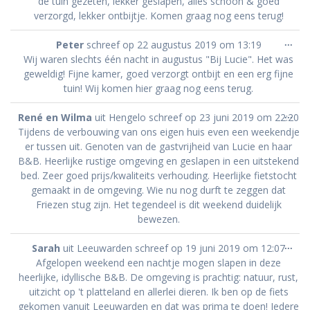
de tuin gezeten, lekker geslapen, alles schoon & goed
verzorgd, lekker ontbijtje. Komen graag nog eens terug!
Wis
...
Peter
schreef op
22 augustus 2019
om
13:19
dez
Wij waren slechts één nacht in augustus "Bij Lucie". Het was
met
geweldig! Fijne kamer, goed verzorgt ontbijt en een erg fijne
tuin! Wij komen hier graag nog eens terug.
Wis
...
René en Wilma
uit
Hengelo
schreef op
23 juni 2019
om
22:20
dez
Tijdens de verbouwing van ons eigen huis even een weekendje
met
er tussen uit. Genoten van de gastvrijheid van Lucie en haar
B&B. Heerlijke rustige omgeving en geslapen in een uitstekend
bed. Zeer goed prijs/kwaliteits verhouding. Heerlijke fietstocht
gemaakt in de omgeving. Wie nu nog durft te zeggen dat
Friezen stug zijn. Het tegendeel is dit weekend duidelijk
bewezen.
Wis
...
Sarah
uit
Leeuwarden
schreef op
19 juni 2019
om
12:07
dez
Afgelopen weekend een nachtje mogen slapen in deze
met
heerlijke, idyllische B&B. De omgeving is prachtig: natuur, rust,
uitzicht op 't platteland en allerlei dieren. Ik ben op de fiets
gekomen vanuit Leeuwarden en dat was prima te doen! Iedere