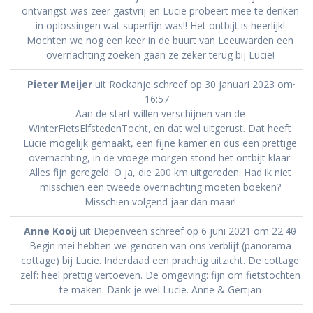
ontvangst was zeer gastvrij en Lucie probeert mee te denken
in oplossingen wat superfijn was!! Het ontbijt is heerlijk!
Mochten we nog een keer in de buurt van Leeuwarden een
overnachting zoeken gaan ze zeker terug bij Lucie!
Wis
...
Pieter Meijer
uit
Rockanje
schreef op
30 januari 2023
om
dez
16:57
met
Aan de start willen verschijnen van de
WinterFietsElfstedenTocht, en dat wel uitgerust. Dat heeft
Lucie mogelijk gemaakt, een fijne kamer en dus een prettige
overnachting, in de vroege morgen stond het ontbijt klaar.
Alles fijn geregeld. O ja, die 200 km uitgereden. Had ik niet
misschien een tweede overnachting moeten boeken?
Misschien volgend jaar dan maar!
Wis
...
Anne Kooij
uit
Diepenveen
schreef op
6 juni 2021
om
22:40
dez
Begin mei hebben we genoten van ons verblijf (panorama
met
cottage) bij Lucie. Inderdaad een prachtig uitzicht. De cottage
zelf: heel prettig vertoeven. De omgeving: fijn om fietstochten
te maken. Dank je wel Lucie. Anne & Gertjan