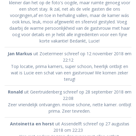
kleiner dan het op de foto's oogde, maar ruimte genoeg voor
een short stay. Ik zal, net als de vele gasten die ons
voorgingen,af en toe in herhaling vallen, maar de kamer wás
ook knus, leuk, mooi afgewerkt en sfeervol gestyled. Voeg
daarbij de warme persoonlijkheid van de gastvrouw met haar
oog voor details en je hebt alle ingrediënten voor een fijne
korte vakantie! Bedankt, Lucie!
Wis
...
Jan Markus
uit
Zoetermeer
schreef op
12 november 2018
om
dez
22:12
met
Top locatie, prima kamers, super schoon, heerlijk ontbijt en
wat is Lucie een schat van een gastvrouw! We komen zeker
terug!
Wis
...
Ronald
uit
Geertruidenberg
schreef op
28 september 2018
om
dez
22:08
met
Zeer vriendelijk ontvangen. mooie schone, nette kamer. ontbijt
prima. Zeer tevreden.
Wis
...
Antoinetta en horst
uit
Assendelft
schreef op
27 augustus
dez
2018
om
22:23
met